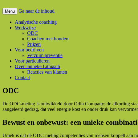
Ga naar de inhoud
Analytische coaching met ODC
Menu
Cum Laude Coaching & Advies
Analytische coaching
Werkwijze
ODC
Coachen met honden
Prijzen
Voor bedrijven
Verzuim preventie
Voor particulieren
Over Janneke Litmaath
Reacties van klanten
Contact
ODC
De ODC-meting is ontwikkeld door Odin Company; de afkorting staat 
aangeleerd gedrag, dat veel energie kost en onder druk kan vervormen 
Bewust en onbewust: een unieke combinati
Uniek is dat de ODC-meting competenties van mensen koppelt aan hun