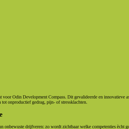
voor Odin Development Compass. Dit gevalideerde en innovatieve asses
tot onproductief gedrag, pijn- of stressklachten.
e
 onbewuste drijfveren: zo wordt zichtbaar welke competenties ècht go