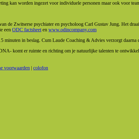
ting kan worden ingezet voor individuele personen maar ook voor team
n de Zwitserse psychiater en psycholoog Carl Gustav Jung. Het draait 
tie een
ODC factsheet
en
www.odincompany.com
 minuten in beslag. Cum Laude Coaching & Advies verzorgt daarna d
je DNA- komt er ruimte en richting om je natuurlijke talenten te ontwik
ne voorwaarden
|
colofon